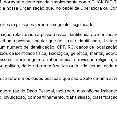
01, doravante denominada simplesmente como CLICK DIGIT
o a nossa Organização que, no papel de Operadora ou Cont
uintes expressões terão os seguintes significados:
ação relacionada à pessoa física identificada ou identific
vel uma pessoa singular que possa ser identificada, direta 
m número de identificação, CPF, RG, dados de localização
os da identidade física, fisiológica, genética, mental, econ
essoal sobre origem racial ou étnica, convicção religiosa, opi
o ou político, dado referente à saúde ou à vida sexual, dad
e se referem os dados pessoais que são objeto de uma ativi
adora faz do Dado Pessoal, incluindo, mas não se limitando 
 divulgação, compartilhamento, transmissão, classificaçã