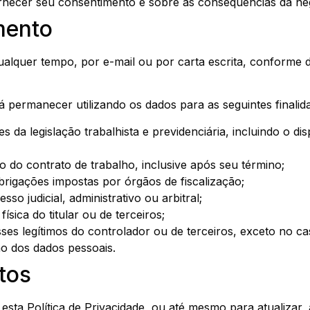
ornecer seu consentimento e sobre as consequências da neg
mento
alquer tempo, por e-mail ou por carta escrita, conforme d
á permanecer utilizando os dados para as seguintes finalid
 da legislação trabalhista e previdenciária, incluindo o 
do contrato de trabalho, inclusive após seu término;
rigações impostas por órgãos de fiscalização;
so judicial, administrativo ou arbitral;
sica do titular ou de terceiros;
es legítimos do controlador ou de terceiros, exceto no ca
ão dos dados pessoais.
tos
 esta Política de Privacidade, ou até mesmo para atualizar, 